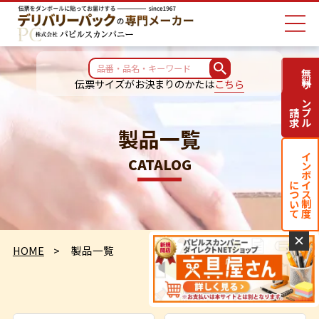
無料サンプル
伝票サイズがお決まりのかたは
こちら
請求
製品一覧
インボイス制度
CATALOG
について
✕
HOME
製品一覧