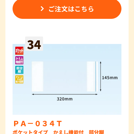
ご注文はこちら
34
ＰＡ－０３４Ｔ
ポケットタイプ かえし機能付 部分糊