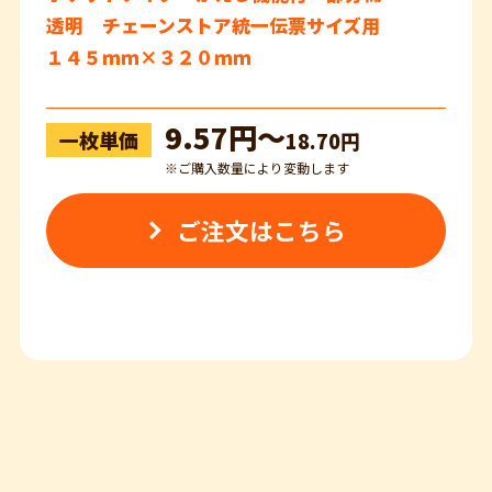
透明 チェーンストア統一伝票サイズ用
１４５ｍｍ×３２０ｍｍ
9.57円〜
一枚単価
18.70円
※ご購入数量により変動します
ご注文はこちら