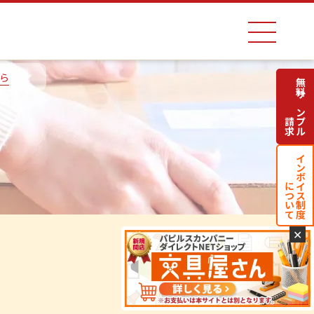
ら
無料サンプル
請求
インボイス制度
について
✕