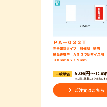
ＰＡ－０３２Ｔ
完全密封タイプ 部分糊 透明
納品書在中 Ａ５ ３つ折サイズ用
９０ｍｍ×２１５ｍｍ
5.06円〜
12.83
一枚単価
※ご購入数量により変動しま
ご注文はこちら