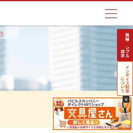
ら
無料サンプル
請求
インボイス制度
について
✕