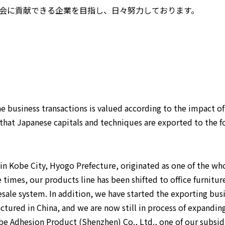
会に貢献できる企業を目指し、日々努力しております。
 business transactions is valued according to the impact of
that Japanese capitals and techniques are exported to the fo
n Kobe City, Hyogo Prefecture, originated as one of the whol
imes, our products line has been shifted to office furniture
ale system. In addition, we have started the exporting bus
tured in China, and we are now still in process of expandin
 Adhesion Product (Shenzhen) Co., Ltd., one of our subsidi