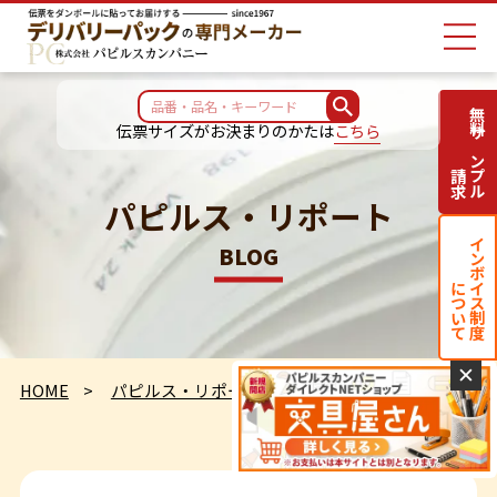
無料サンプル
伝票サイズがお決まりのかたは
こちら
請求
パピルス・リポート
インボイス制度
BLOG
について
✕
HOME
パピルス・リポート
新製品のご案内