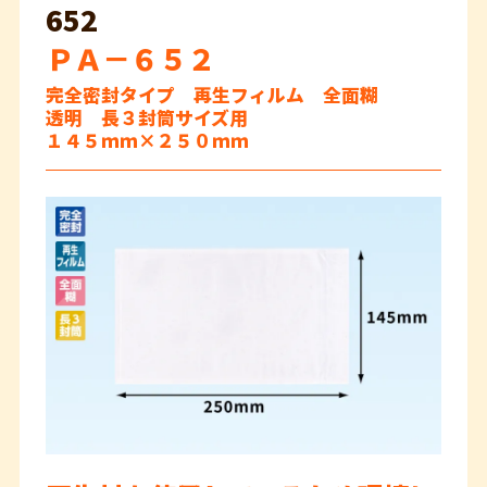
652
ＰＡ－６５２
完全密封タイプ 再生フィルム 全面糊
透明 長３封筒サイズ用
１４５ｍｍ×２５０ｍｍ