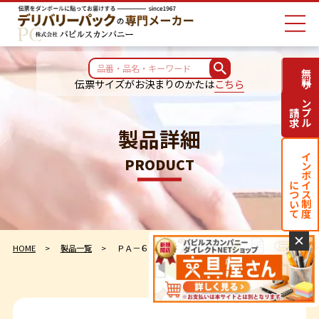
無料サンプル
伝票サイズがお決まりのかたは
こちら
請求
製品詳細
インボイス制度
PRODUCT
について
✕
HOME
製品一覧
ＰＡ－６５２