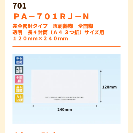
701
ＰＡ－７０１ＲＪ－Ｎ
完全密封タイプ 再剥離糊 全面糊
透明 長４封筒（Ａ４ ３つ折）サイズ用
１２０ｍｍ×２４０ｍｍ