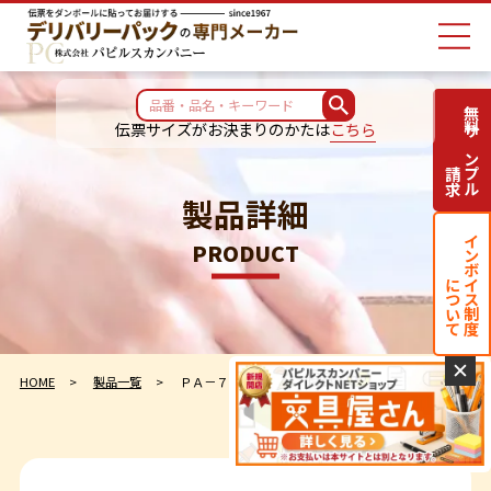
無料サンプル
伝票サイズがお決まりのかたは
こちら
請求
製品詳細
インボイス制度
PRODUCT
について
✕
HOME
製品一覧
ＰＡ－７０１ＲＪ－Ｎ