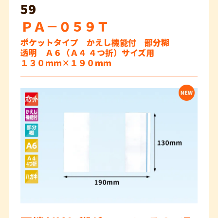
59
ＰＡ－０５９Ｔ
ポケットタイプ かえし機能付 部分糊
透明 Ａ６（Ａ４ ４つ折）サイズ用
１３０ｍｍ×１９０ｍｍ