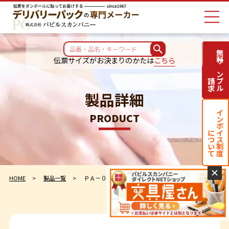
無料サンプル
伝票サイズがお決まりのかたは
こちら
請求
製品詳細
インボイス制度
PRODUCT
について
✕
HOME
製品一覧
ＰＡ－０５９Ｔ