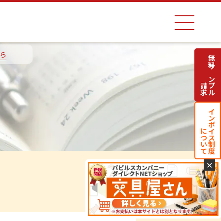
ら
無料サンプル
請求
インボイス制度
について
✕