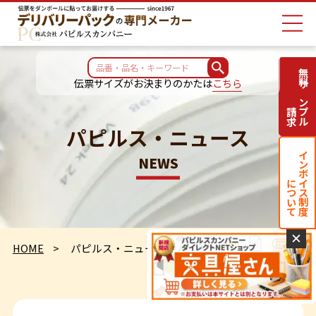
無料サンプル
伝票サイズがお決まりのかたは
こちら
請求
パピルス・ニュース
インボイス制度
NEWS
について
✕
HOME
パピルス・ニュース一覧[1/3]