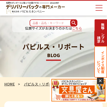
無料サンプル
伝票サイズがお決まりのかたは
こちら
請求
パピルス・リポート
インボイス制度
BLOG
について
✕
HOME
パピルス・リポート
朝焼けです