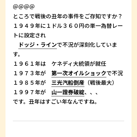
＠＠＠＠
ところで戦後の丑年の事件をご存知ですか？
１９４９年に１ドル３６０円の単一為替レー
トに設定され
ドッジ・ライン
で不況が深刻化していま
す。
１９６１年は ケネディ大統領が就任
１９７３年が
第一次オイルショック
で不況
１９８５年が
三光汽船倒産
（戦後最大）
１９９７年が
山一證券破綻
、、、
です。丑年はすごい年なんですね。