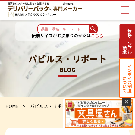
無料サンプル
伝票サイズがお決まりのかたは
こちら
請求
パピルス・リポート
インボイス制度
BLOG
について
✕
HOME
パピルス・リポート
新しい国境