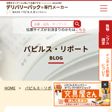
無料サンプル
伝票サイズがお決まりのかたは
こちら
請求
パピルス・リポート
インボイス制度
BLOG
について
✕
HOME
パピルス・リポート
定点観測