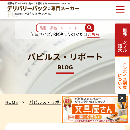
無料サンプル
伝票サイズがお決まりのかたは
こちら
請求
パピルス・リポート
インボイス制度
BLOG
について
✕
HOME
パピルス・リポート
定点観測