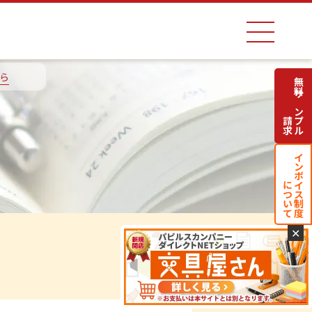
ら
無料サンプル
請求
インボイス制度
について
✕