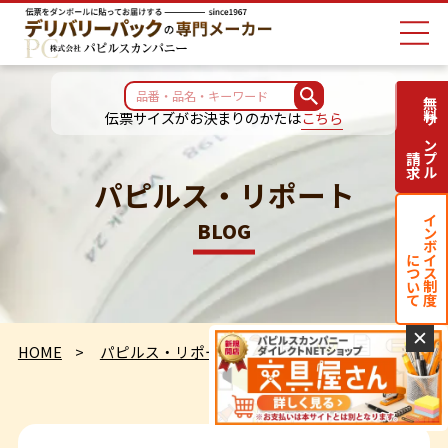
無料サンプル
伝票サイズがお決まりのかたは
こちら
請求
パピルス・リポート
インボイス制度
BLOG
について
✕
HOME
パピルス・リポート
暑いです