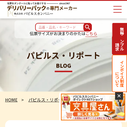
無料サンプル
伝票サイズがお決まりのかたは
こちら
請求
パピルス・リポート
インボイス制度
BLOG
について
✕
HOME
パピルス・リポート
定点観測