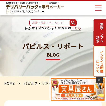
無料サンプル
伝票サイズがお決まりのかたは
こちら
請求
パピルス・リポート
インボイス制度
BLOG
について
✕
HOME
パピルス・リポート
定点観測