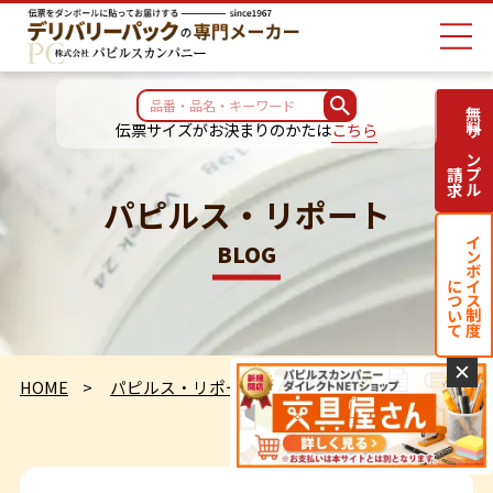
無料サンプル
伝票サイズがお決まりのかたは
こちら
請求
パピルス・リポート
インボイス制度
BLOG
について
✕
HOME
パピルス・リポート
定点観測