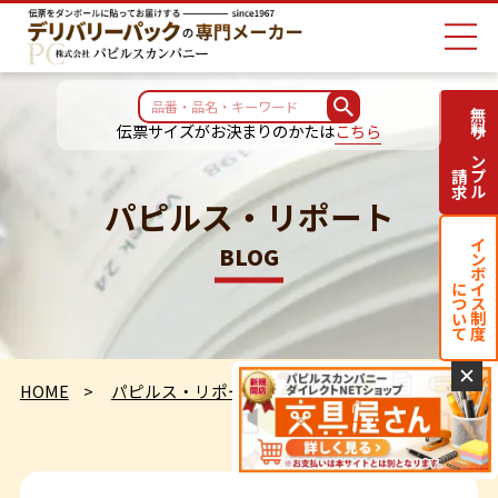
無料サンプル
伝票サイズがお決まりのかたは
こちら
請求
パピルス・リポート
インボイス制度
BLOG
について
✕
HOME
パピルス・リポート
定点観測