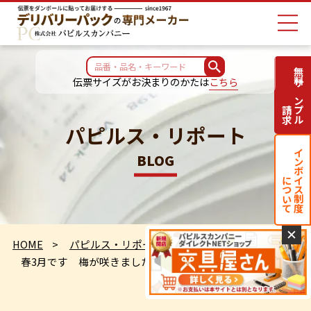
無料サンプル
伝票サイズがお決まりのかたは
こちら
請求
パピルス・リポート
インボイス制度
BLOG
について
✕
HOME
パピルス・リポート
春3月です 梅が咲きました