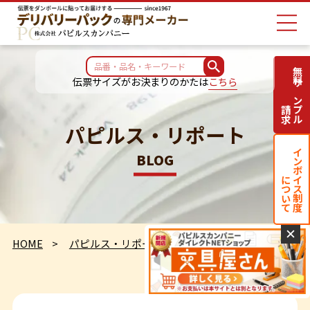
無料サンプル
伝票サイズがお決まりのかたは
こちら
請求
パピルス・リポート
インボイス制度
BLOG
について
✕
HOME
パピルス・リポート
定点観測