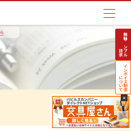
ら
無料サンプル
請求
インボイス制度
について
✕