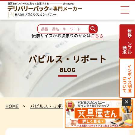
無料サンプル
伝票サイズがお決まりのかたは
こちら
請求
パピルス・リポート
インボイス制度
BLOG
について
✕
HOME
パピルス・リポート
明日は柿の日です。