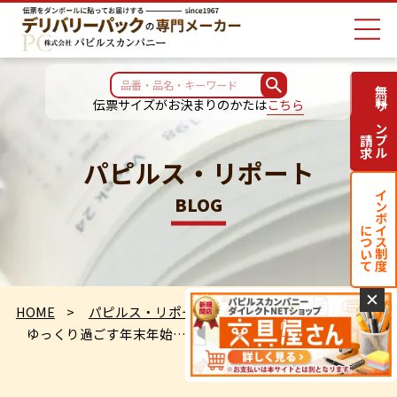
無料サンプル
伝票サイズがお決まりのかたは
こちら
請求
パピルス・リポート
インボイス制度
BLOG
について
✕
HOME
パピルス・リポート
ゆっくり過ごす年末年始……の予感