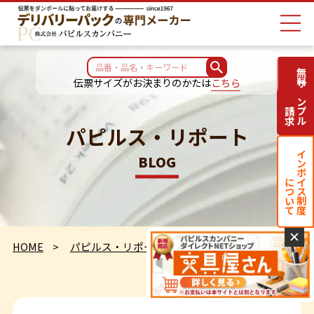
無料サンプル
伝票サイズがお決まりのかたは
こちら
請求
パピルス・リポート
インボイス制度
BLOG
について
✕
HOME
パピルス・リポート
遂に国内でカジノ？