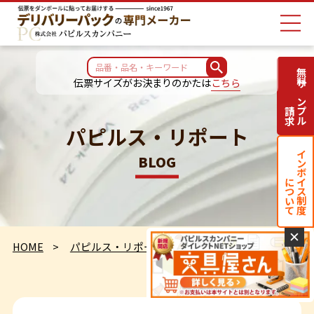
無料サンプル
伝票サイズがお決まりのかたは
こちら
請求
パピルス・リポート
インボイス制度
BLOG
について
✕
HOME
パピルス・リポート
Que sera sera