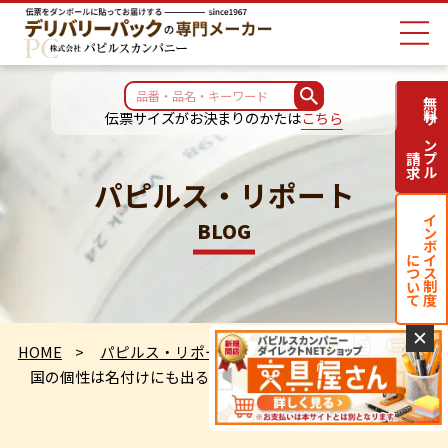
無料サンプル
伝票サイズがお決まりのかたは
こちら
請求
パピルス・リポート
インボイス制度
BLOG
について
✕
HOME
パピルス・リポート
国の個性は名付けにも出るようで……