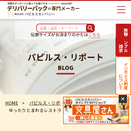
無料サンプル
伝票サイズがお決まりのかたは
こちら
請求
パピルス・リポート
インボイス制度
BLOG
について
✕
HOME
パピルス・リポート
ゆったりとまわるレストラン