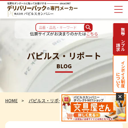
無料サンプル
伝票サイズがお決まりのかたは
こちら
請求
パピルス・リポート
インボイス制度
BLOG
について
✕
HOME
パピルス・リポート
明日は株主総会です