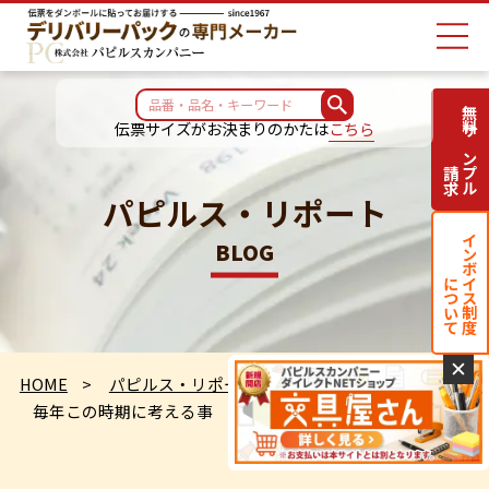
無料サンプル
伝票サイズがお決まりのかたは
こちら
請求
パピルス・リポート
インボイス制度
BLOG
について
✕
HOME
パピルス・リポート
毎年この時期に考える事