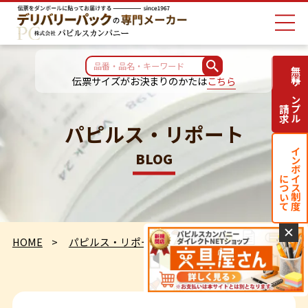
無料サンプル
伝票サイズがお決まりのかたは
こちら
請求
パピルス・リポート
インボイス制度
BLOG
について
✕
HOME
パピルス・リポート
夏が来ました