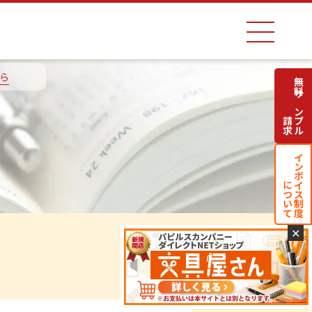
ら
無料サンプル
請求
インボイス制度
について
✕