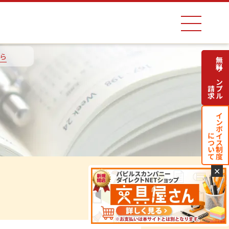
ら
無料サンプル
請求
インボイス制度
について
✕