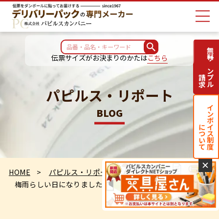
無料サンプル
伝票サイズがお決まりのかたは
こちら
請求
パピルス・リポート
インボイス制度
BLOG
について
✕
HOME
パピルス・リポート
梅雨らしい日になりました