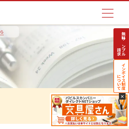
ら
無料サンプル
請求
インボイス制度
について
✕