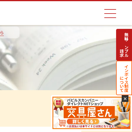
ら
無料サンプル
請求
インボイス制度
について
✕