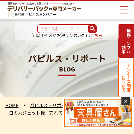
無料サンプル
伝票サイズがお決まりのかたは
こちら
請求
パピルス・リポート
インボイス制度
BLOG
について
✕
HOME
パピルス・リポート
日の丸ジェット機 売れてます