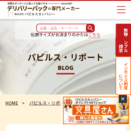
無料サンプル
伝票サイズがお決まりのかたは
こちら
請求
パピルス・リポート
インボイス制度
BLOG
について
✕
HOME
パピルス・リポート
全英の王者