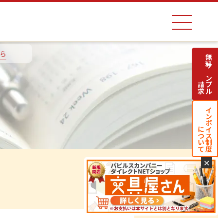
ら
無料サンプル
請求
インボイス制度
について
✕