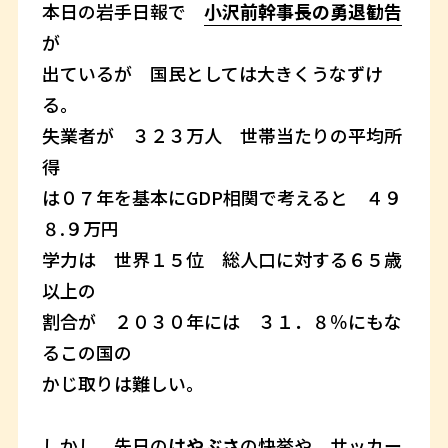
本日の岩手日報で
小沢前幹事長の勇退勧告
が
出ているが 国民としては大きくうなずけ
る。
失業者が ３２３万人 世帯当たりの平均所
得
は０７年を基本にGDP相関で考えると ４９
８.９万円
学力は 世界１５位 総人口に対する６５歳
以上の
割合が ２０３０年には ３１．８％にもな
るこの国の
かじ取りは難しい。
しかし 先日の
はやぶさ
の快挙や サッカー