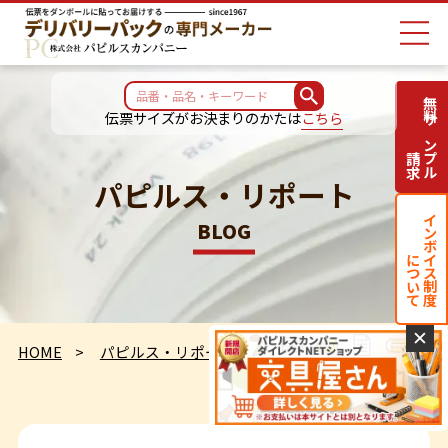
無料サンプル
伝票サイズがお決まりのかたは
こちら
請求
パピルス・リポート
インボイス制度
BLOG
について
✕
HOME
パピルス・リポート
南＃２ Ｐar ３