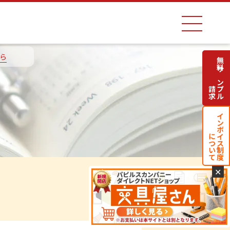
ら
無料サンプル
請求
インボイス制度
について
✕