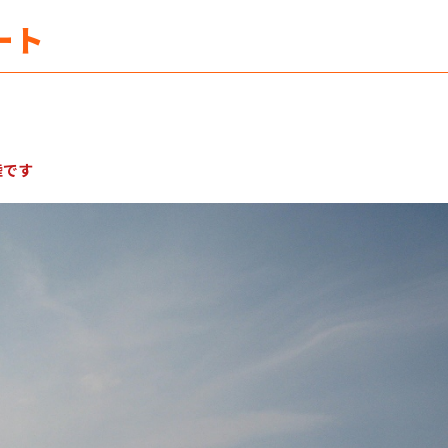
ート
陸です