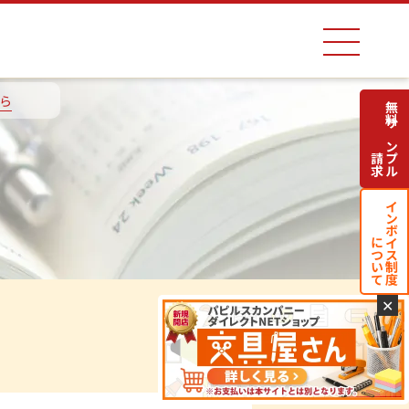
ら
無料サンプル
請求
インボイス制度
について
✕